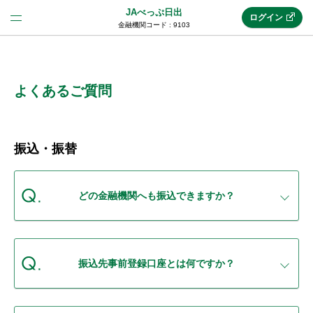
JAべっぷ日出
ログイン
金融機関コード : 9103
法人のお客様はこちら
(法人JAネットバンク)
よくあるご質問
新規申込み
振込・振替
JAネットバンクトップ
どの金融機関へも振込できますか？
メリット
振込先事前登録口座とは何ですか？
機能・サービス